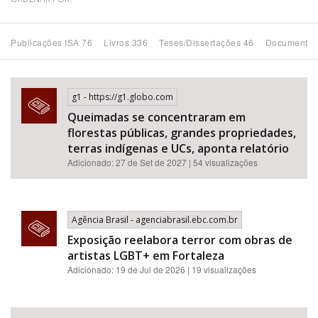
Bioma / Bacia
Publicações ISA 76
Livros 336
Teses/Dissertações 46
Documentos
Tema
g1 - https://g1.globo.com
Subtema
Queimadas se concentraram em
florestas públicas, grandes propriedades,
Área de Levantamento
terras indígenas e UCs, aponta relatório
Adicionado: 27 de Set de 2027 | 54 visualizações
Área Protegida
Agência Brasil - agenciabrasil.ebc.com.br
BUSCAR
Exposição reelabora terror com obras de
artistas LGBT+ em Fortaleza
Adicionado: 19 de Jul de 2026 | 19 visualizações