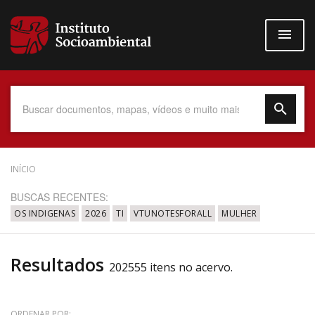
Pular
para
o
conteúdo
principal
Data do Documento
INÍCIO
BUSCAS RECENTES:
OS INDIGENAS
2026
TI
VTUNOTESFORALL
MULHER
Até
Resultados
202555 itens no acervo.
Povo Indígena
ORDENAR POR: