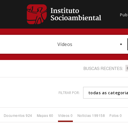
Pub
Vídeos
BUSCAS RECENTES:
todas as categori
FILTRAR POR:
Bioma / Bacia
Documentos 924
Mapas 60
Vídeos 0
Notícias 199158
Fotos 0
Subtema