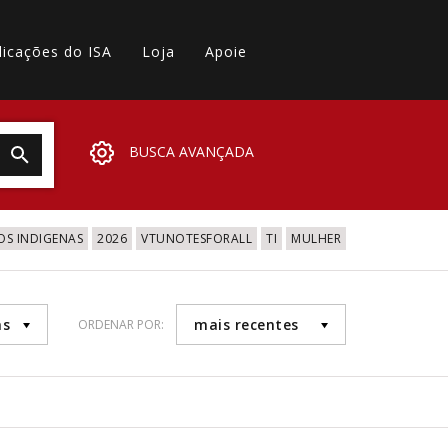
licações do ISA
Loja
Apoie
BUSCA AVANÇADA
OS INDIGENAS
2026
VTUNOTESFORALL
TI
MULHER
as
mais recentes
ORDENAR POR: