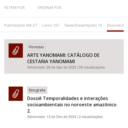
FILTRAR POR:
ORDENAR POR:
Bioma / Bacia
Publicações ISA 27
Livros 137
Teses/Dissertações 10
Documentos
Tema
Subtema
Florestas
ARTE YANOMAMI: CATÁLOGO DE
Área de Levantamento
CESTARIA YANOMAMI
Adicionado:
28 de Ago de 2025
| 59 visualizações
Área Protegida
Etnografia
BUSCAR
Dossiê Temporalidades e interações
socioambientais no noroeste amazônico
2.
Adicionado:
13 de Dez de 2024
| 2 visualizações