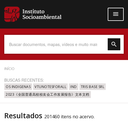
Pular
para
o
conteúdo
principal
Data do Documento
INÍCIO
BUSCAS RECENTES:
OS INDIGENAS
VTUNOTESFORALL
IND
TRIS BASE SRL
2023《全国普通高校校友会工作发展报告》文本文档
Até
Resultados
201460 itens no acervo.
Povo Indígena