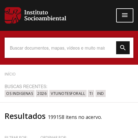
Pular
para
o
conteúdo
principal
Data do Documento
INÍCIO
BUSCAS RECENTES:
OS INDIGENAS
2026
VTUNOTESFORALL
TI
IND
Até
Resultados
199158 itens no acervo.
Povo Indígena
FILTRAR POR:
ORDENAR POR: