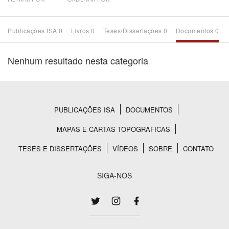
Bioma / Bacia
Publicações ISA 0
Livros 0
Teses/Dissertações 0
Documentos 0
Tema
Nenhum resultado nesta categoria
Subtema
Área de Levantamento
PUBLICAÇÕES ISA
DOCUMENTOS
Rodapé
MAPAS E CARTAS TOPOGRAFICAS
Área Protegida
TESES E DISSERTAÇÕES
VÍDEOS
SOBRE
CONTATO
BUSCAR
SIGA-NOS