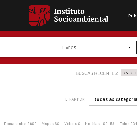
Pub
Livros
BUSCAS RECENTES:
OS IND
todas as categori
FILTRAR POR:
Bioma / Bacia
Documentos 3890
Mapas 60
Vídeos 0
Notícias 199158
Fotos 23
Subtema