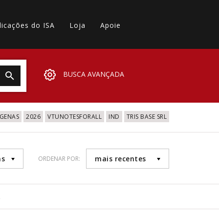
licações do ISA
Loja
Apoie
BUSCA AVANÇADA
IGENAS
2026
VTUNOTESFORALL
IND
TRIS BASE SRL
as
mais recentes
ORDENAR POR:
4