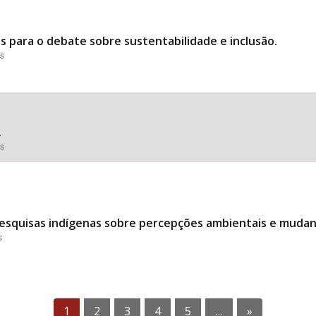
s para o debate sobre sustentabilidade e inclusão.
es
.
es
esquisas indígenas sobre percepções ambientais e mudanç
s
1
2
3
4
5
…
»