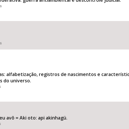
derativa: guerra antiambiental e descontrole judicial.
es
es
s: alfabetização, registros de nascimentos e característi
os do universo.
s
eu avô = Aki oto: api akinhagü.
s