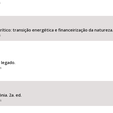
s
tico: transição energética e financeirização da natureza
s
o legado.
es
nia. 2a. ed.
es