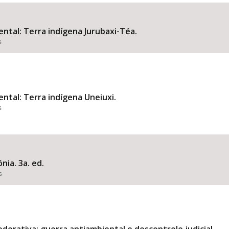
ental: Terra indígena Jurubaxi-Téa.
s
Área Protegida
ental: Terra indígena Uneiuxi.
s
nia. 3a. ed.
s