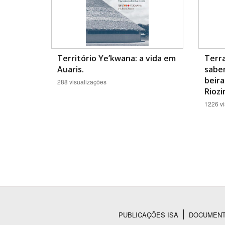
Território Ye’kwana: a vida em
Terra
Auaris.
saber
beira
288 visualizações
Riozi
1226 vi
PUBLICAÇÕES ISA
DOCUMEN