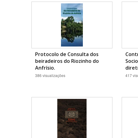
Área de Levantamento
Protocolo de Consulta dos
Contr
beiradeiros do Riozinho do
Socio
Anfrísio.
diret
386 visualizações
417 vis