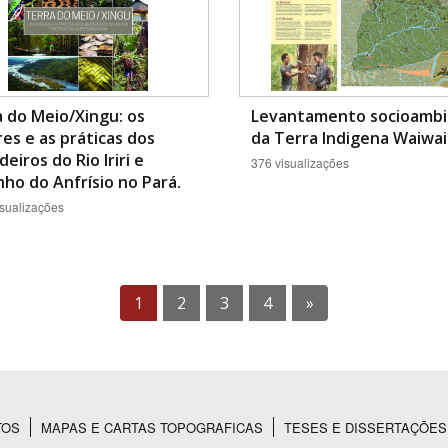
 do Meio/Xingu: os
Levantamento socioambi
es e as práticas dos
da Terra Indigena Waiwai
deiros do Rio Iriri e
376 visualizações
nho do Anfrísio no Pará.
sualizações
1
2
3
4
»
TOS
MAPAS E CARTAS TOPOGRAFICAS
TESES E DISSERTAÇÕES