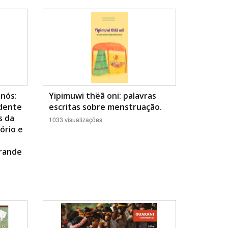
 nós:
Yipimuwi thëã oni: palavras
dente
escritas sobre menstruação.
s da
1033 visualizações
ório e
Grande