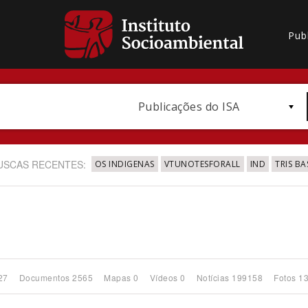
Pub
Publicações do ISA
USCAS RECENTES:
OS INDIGENAS
VTUNOTESFORALL
IND
TRIS BA
Bioma / Bacia
27
Documentos 2565
Mapas 0
Vídeos 0
Notícias 199158
Fotos 1
Subtema