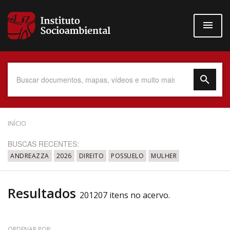
Pular
para
o
conteúdo
principal
Data do Documento
INÍCIO
BUSCAS RECENTES:
ANDREAZZA
2026
DIREITO
POSSUELO
MULHER
Até
Resultados
201207 itens no acervo.
Povo Indígena
ORDENAR POR: