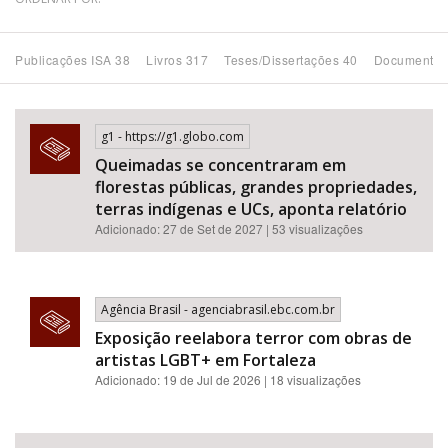
Bioma / Bacia
Publicações ISA 38
Livros 317
Teses/Dissertações 40
Documentos
Tema
g1 - https://g1.globo.com
Subtema
Queimadas se concentraram em
florestas públicas, grandes propriedades,
Área de Levantamento
terras indígenas e UCs, aponta relatório
Adicionado: 27 de Set de 2027 | 53 visualizações
Área Protegida
Agência Brasil - agenciabrasil.ebc.com.br
BUSCAR
Exposição reelabora terror com obras de
artistas LGBT+ em Fortaleza
Adicionado: 19 de Jul de 2026 | 18 visualizações