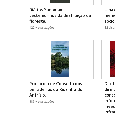
Diários Yanomami:
Uma e
testemunhos da destruição da
memó
floresta.
socio
122 visualizações
32 visu
Protocolo de Consulta dos
Diret
beiradeiros do Riozinho do
direi
Anfrísio.
conse
infor
386 visualizações
inve
infra