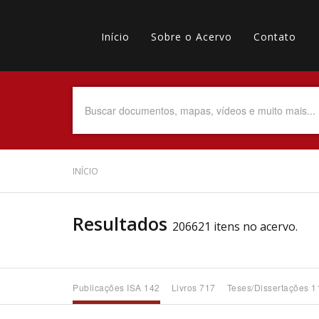
Pular
Main
para
o
Início
Sobre o Acervo
Contato
navigation
Menu
conteúdo
principal
secundário
Data do Documento
Até
INÍCIO
Resultados
206621 itens no acervo.
Povo Indígena
Publicações ISA 142
Livros 717
Teses/Dissertações 1
Tema