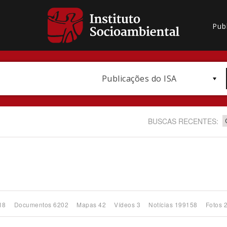
Pub
Publicações do ISA
BUSCAS RECENTES:
Bioma / Bacia
18
Documentos 6202
Mapas 42
Vídeos 3
Notícias 199158
Fotos 
Subtema