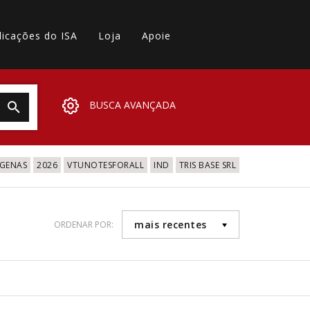
licações do ISA
Loja
Apoie
BUSCA AVANÇADA
IGENAS
2026
VTUNOTESFORALL
IND
TRIS BASE SRL
mais recentes
ORDENAR POR: