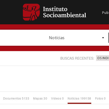
Pub
Notícias
BUSCAS RECENTES:
OS IND
Bioma / Bacia
Documentos 5133
Mapas 30
Vídeos 0
Notícias 199158
Fotos 0
Subtema