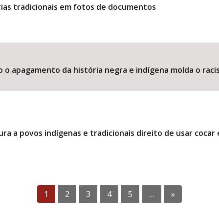
ias tradicionais em fotos de documentos
o o apagamento da história negra e indígena molda o raci
ra a povos indígenas e tradicionais direito de usar coca
1
2
3
4
5
…
»