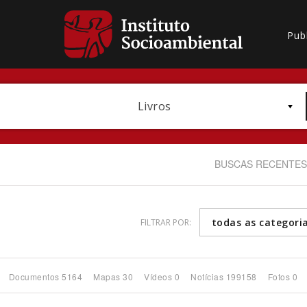
Pub
Livros
BUSCAS RECENTES
todas as categori
FILTRAR POR:
Bioma / Bacia
Documentos 5164
Mapas 30
Vídeos 0
Notícias 199158
Fotos 0
Subtema