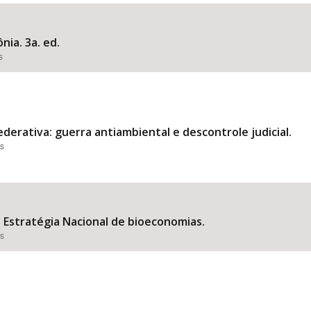
nia. 3a. ed.
s
Área Protegida
derativa: guerra antiambiental e descontrole judicial.
es
Estratégia Nacional de bioeconomias.
es