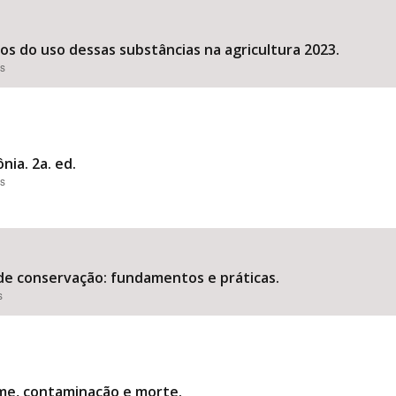
dos do uso dessas substâncias na agricultura 2023.
es
nia. 2a. ed.
es
de conservação: fundamentos e práticas.
s
me, contaminação e morte.