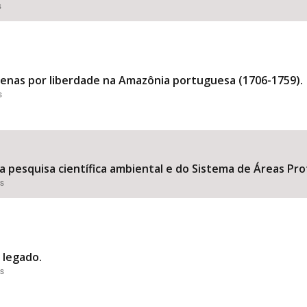
s
genas por liberdade na Amazônia portuguesa (1706-1759).
s
 pesquisa científica ambiental e do Sistema de Áreas Prot
es
o legado.
es