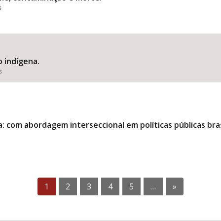
s
o indígena.
s
: com abordagem interseccional em políticas públicas bras
1
2
3
4
5
…
»