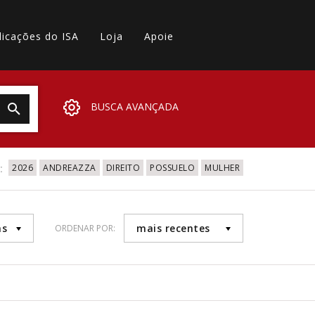
licações do ISA
Loja
Apoie
BUSCA AVANÇADA
:
2026
ANDREAZZA
DIREITO
POSSUELO
MULHER
as
mais recentes
ORDENAR POR: