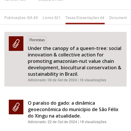
Bioma / Bacia
Publicações ISA 85
Livros 521
Teses/Dissertações 64
Documentos
Tema
Florestas
Subtema
Under the canopy of a queen-tree: social
innovation & collective action for
Área de Levantamento
promoting amazonian-nut value chain
development, biocultural conservation &
sustainability in Brazil.
Área Protegida
Adicionado:
09 de Set de 2024
| 16 visualizações
BUSCAR
O paraíso do gado: a dinâmica
geoeconômica do município de São Félix
do Xingu na atualidade.
Adicionado:
22 de Out de 2024
| 18 visualizações