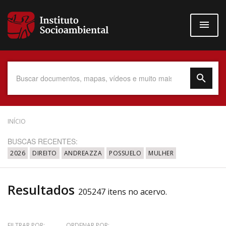
Pular
para
o
conteúdo
principal
Data do Documento
INÍCIO
BUSCAS RECENTES:
2026
DIREITO
ANDREAZZA
POSSUELO
MULHER
Até
Resultados
205247 itens no acervo.
Povo Indígena
FILTRAR POR:
ORDENAR POR: