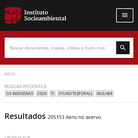
Pular
para
o
conteúdo
principal
Data do Documento
INÍCIO
BUSCAS RECENTES:
OS INDIGENAS
2026
TI
VTUNOTESFORALL
MULHER
Até
Resultados
205153 itens no acervo.
Povo Indígena
ORDENAR POR: