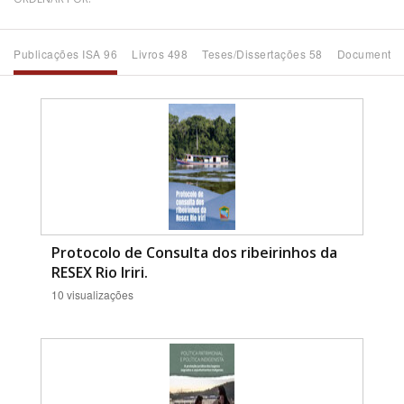
Bioma / Bacia
Publicações ISA 96
Livros 498
Teses/Dissertações 58
Documentos
Tema
Subtema
Área de Levantamento
Área Protegida
Protocolo de Consulta dos ribeirinhos da
RESEX Rio Iriri.
10 visualizações
BUSCAR