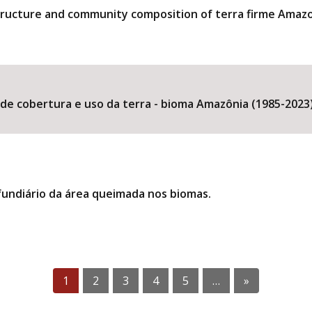
structure and community composition of terra firme Amazo
 cobertura e uso da terra - bioma Amazônia (1985-2023)
 fundiário da área queimada nos biomas.
1
2
3
4
5
…
»