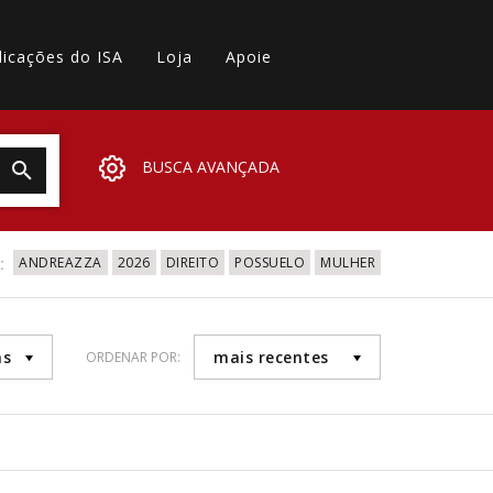
licações do ISA
Loja
Apoie
BUSCA AVANÇADA
:
ANDREAZZA
2026
DIREITO
POSSUELO
MULHER
as
mais recentes
ORDENAR POR: