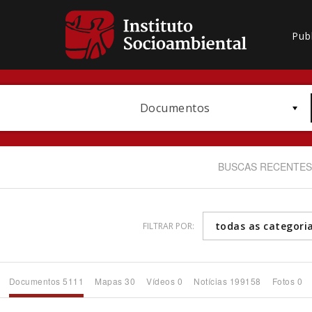
Pub
Documentos
BUSCAS RECENTES
todas as categori
FILTRAR POR:
Bioma / Bacia
Documentos 5111
Mapas 30
Vídeos 0
Notícias 199158
Fotos 0
Subtema