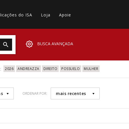
licações do ISA
Loja
Apoie
BUSCA AVANÇADA
:
2026
ANDREAZZA
DIREITO
POSSUELO
MULHER
as
mais recentes
ORDENAR POR: