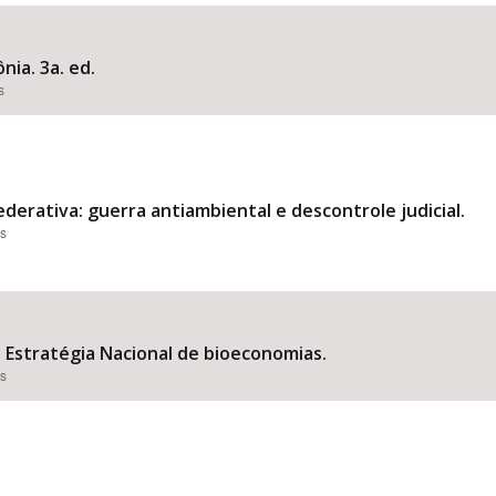
nia. 3a. ed.
s
Área Protegida
derativa: guerra antiambiental e descontrole judicial.
es
Estratégia Nacional de bioeconomias.
es