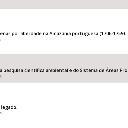
s
genas por liberdade na Amazônia portuguesa (1706-1759).
s
 pesquisa científica ambiental e do Sistema de Áreas Prot
es
o legado.
es