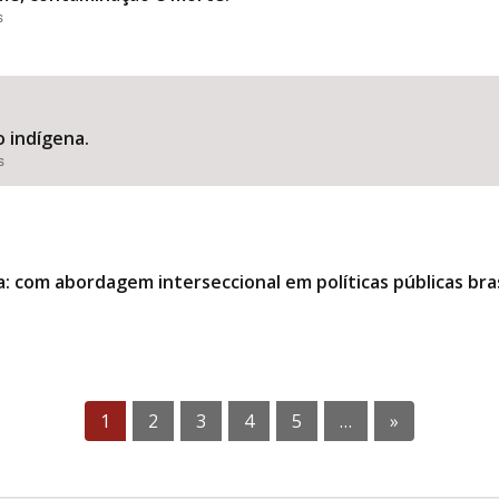
s
o indígena.
s
: com abordagem interseccional em políticas públicas bras
1
2
3
4
5
…
»