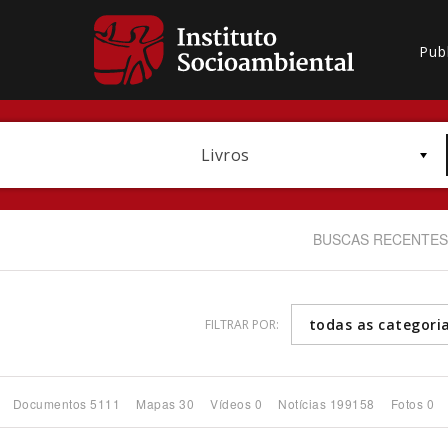
Pub
Livros
BUSCAS RECENTES
todas as categori
FILTRAR POR:
Bioma / Bacia
Documentos 5111
Mapas 30
Vídeos 0
Notícias 199158
Fotos 0
Subtema