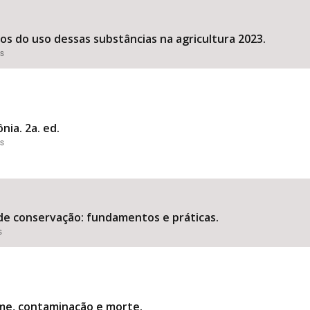
dos do uso dessas substâncias na agricultura 2023.
es
nia. 2a. ed.
es
de conservação: fundamentos e práticas.
s
me, contaminação e morte.