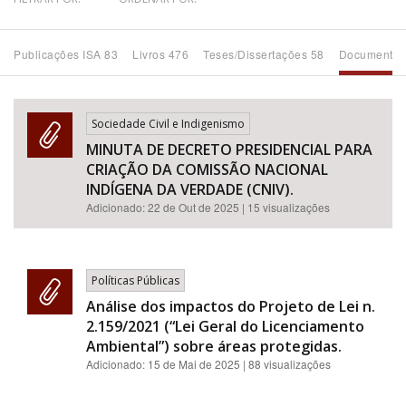
Bioma / Bacia
Publicações ISA 83
Livros 476
Teses/Dissertações 58
Documentos
Tema
Sociedade Civil e Indigenismo
Subtema
MINUTA DE DECRETO PRESIDENCIAL PARA
CRIAÇÃO DA COMISSÃO NACIONAL
Área de Levantamento
INDÍGENA DA VERDADE (CNIV).
Adicionado:
22 de Out de 2025
| 15 visualizações
Área Protegida
Políticas Públicas
BUSCAR
Análise dos impactos do Projeto de Lei n.
2.159/2021 (“Lei Geral do Licenciamento
Ambiental”) sobre áreas protegidas.
Adicionado:
15 de Mai de 2025
| 88 visualizações