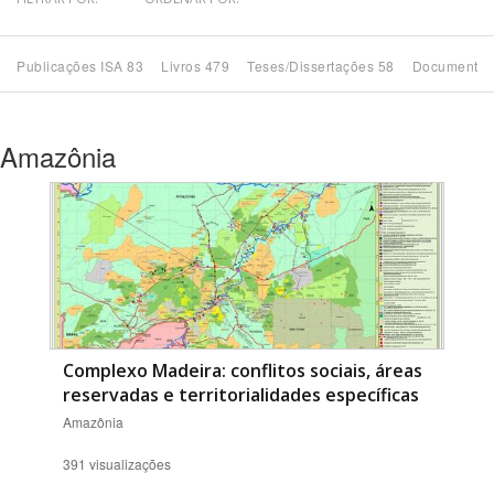
Bioma / Bacia
Publicações ISA 83
Livros 479
Teses/Dissertações 58
Documentos
Tema
Amazônia
Subtema
Área de Levantamento
Área Protegida
BUSCAR
Complexo Madeira: conflitos sociais, áreas
reservadas e territorialidades específicas
Amazônia
391 visualizações