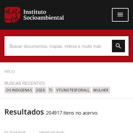
Pular
para
o
conteúdo
principal
Data do Documento
INÍCIO
BUSCAS RECENTES:
OS INDIGENAS
2026
TI
VTUNOTESFORALL
MULHER
Até
Resultados
204917 itens no acervo.
Povo Indígena
FILTRAR POR:
ORDENAR POR: