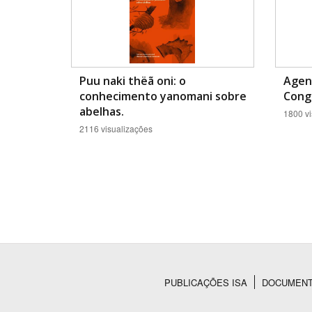
Puu naki thëã oni: o
Agen
conhecimento yanomani sobre
Congr
abelhas.
1800 vi
2116 visualizações
PUBLICAÇÕES ISA
DOCUMEN
Rodapé