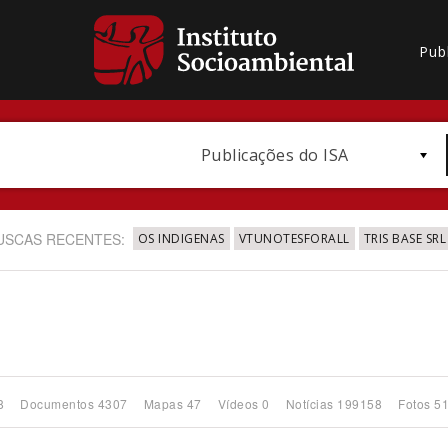
Pub
Publicações do ISA
USCAS RECENTES:
OS INDIGENAS
VTUNOTESFORALL
TRIS BASE SRL
Bioma / Bacia
8
Documentos 4307
Mapas 47
Vídeos 0
Notícias 199158
Fotos 5
Subtema