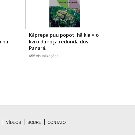
Kâprepa puu popoti hã kia = o
m na
livro da roça redonda dos
Panará.
655 visualizações
VÍDEOS
SOBRE
CONTATO