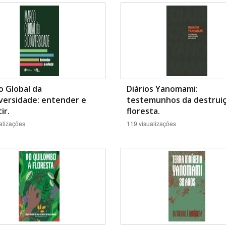
Área Protegida
 Global da
Diários Yanomami:
versidade: entender e
testemunhos da destrui
ir.
floresta.
alizações
119 visualizações