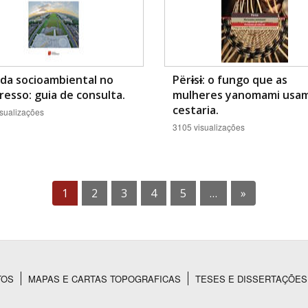
da socioambiental no
Përɨsɨ: o fungo que as
esso: guia de consulta.
mulheres yanomami usa
cestaria.
sualizações
3105 visualizações
1
2
3
4
5
…
»
TOS
MAPAS E CARTAS TOPOGRAFICAS
TESES E DISSERTAÇÕES