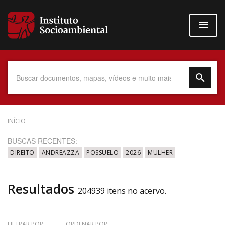
Pular
para
o
conteúdo
principal
Data do Documento
INÍCIO
BUSCAS RECENTES:
DIREITO
ANDREAZZA
POSSUELO
2026
MULHER
Até
Resultados
204939 itens no acervo.
Povo Indígena
FILTRAR POR:
ORDENAR POR: