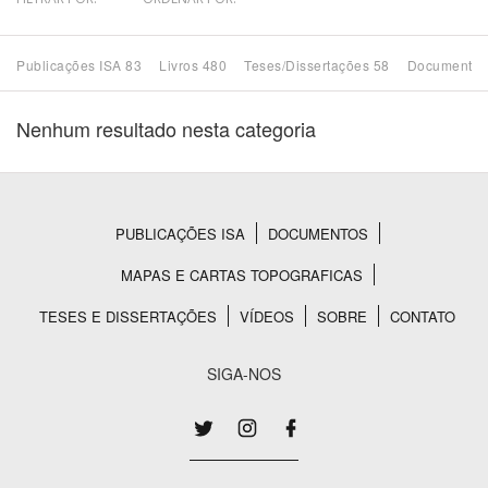
Bioma / Bacia
Publicações ISA 83
Livros 480
Teses/Dissertações 58
Documentos
Tema
Nenhum resultado nesta categoria
Subtema
Área de Levantamento
PUBLICAÇÕES ISA
DOCUMENTOS
Rodapé
MAPAS E CARTAS TOPOGRAFICAS
Área Protegida
TESES E DISSERTAÇÕES
VÍDEOS
SOBRE
CONTATO
BUSCAR
SIGA-NOS