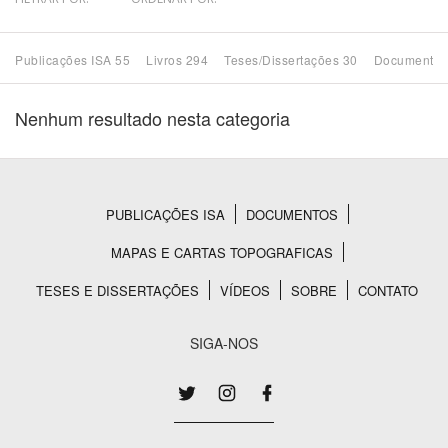
Bioma / Bacia
Publicações ISA 55
Livros 294
Teses/Dissertações 30
Documentos
Tema
Nenhum resultado nesta categoria
Subtema
Área de Levantamento
PUBLICAÇÕES ISA
DOCUMENTOS
Rodapé
MAPAS E CARTAS TOPOGRAFICAS
Área Protegida
TESES E DISSERTAÇÕES
VÍDEOS
SOBRE
CONTATO
BUSCAR
SIGA-NOS