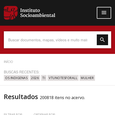
Pular
para
o
conteúdo
principal
Data do Documento
INÍCIO
BUSCAS RECENTES:
OS INDIGENAS
2026
TI
VTUNOTESFORALL
MULHER
Até
Resultados
200818 itens no acervo.
Povo Indígena
FILTRAR POR:
ORDENAR POR: