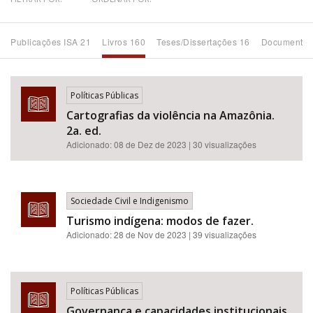
Bioma / Bacia
Publicações ISA 21
Livros 160
Teses/Dissertações 16
Documentos
Tema
Políticas Públicas
Subtema
Cartografias da violência na Amazônia.
2a. ed.
Área de Levantamento
Adicionado:
08 de Dez de 2023
| 30 visualizações
Área Protegida
Sociedade Civil e Indigenismo
Turismo indígena: modos de fazer.
BUSCAR
Adicionado:
28 de Nov de 2023
| 39 visualizações
Políticas Públicas
Governança e capacidades institucionais