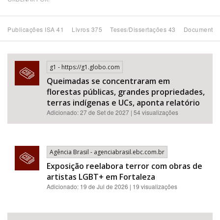
Bioma / Bacia
Publicações ISA 41
Livros 375
Teses/Dissertações 43
Documentos
Tema
g1 - https://g1.globo.com
Subtema
Queimadas se concentraram em
florestas públicas, grandes propriedades,
Área de Levantamento
terras indígenas e UCs, aponta relatório
Adicionado: 27 de Set de 2027 | 54 visualizações
Área Protegida
Agência Brasil - agenciabrasil.ebc.com.br
BUSCAR
Exposição reelabora terror com obras de
artistas LGBT+ em Fortaleza
Adicionado: 19 de Jul de 2026 | 19 visualizações