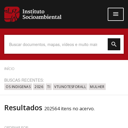
Pular
para
o
conteúdo
principal
Data do Documento
INÍCIO
BUSCAS RECENTES:
OS INDIGENAS
2026
TI
VTUNOTESFORALL
MULHER
Até
Resultados
202564 itens no acervo.
Povo Indígena
ORDENAR POR: