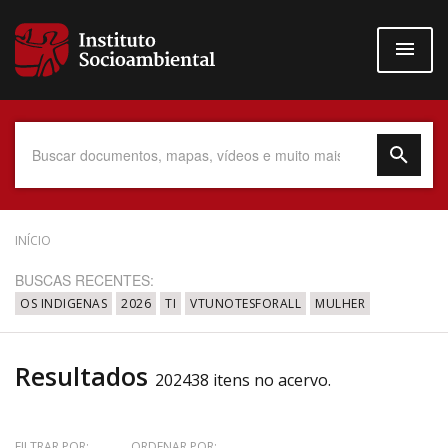
Pular
para
o
conteúdo
principal
Data do Documento
INÍCIO
BUSCAS RECENTES:
OS INDIGENAS
2026
TI
VTUNOTESFORALL
MULHER
Até
Resultados
202438 itens no acervo.
Povo Indígena
FILTRAR POR:
ORDENAR POR: