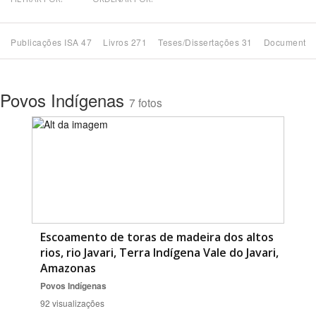
Bioma / Bacia
Publicações ISA 47
Livros 271
Teses/Dissertações 31
Documentos
Tema
Povos Indígenas
7 fotos
Subtema
Área de Levantamento
Área Protegida
BUSCAR
Escoamento de toras de madeira dos altos
rios, rio Javari, Terra Indígena Vale do Javari,
Amazonas
Povos Indígenas
92 visualizações