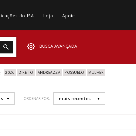
licações do ISA
Loja
Apoie
BUSCA AVANÇADA
:
2026
DIREITO
ANDREAZZA
POSSUELO
MULHER
as
mais recentes
ORDENAR POR:
7