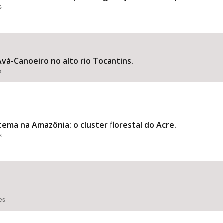
s
Avá-Canoeiro no alto rio Tocantins.
s
ma na Amazônia: o cluster florestal do Acre.
s
ões