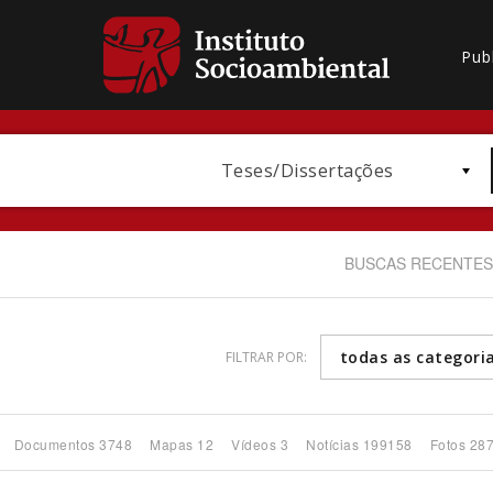
Pub
Teses/Dissertações
BUSCAS RECENTES
todas as categori
FILTRAR POR:
Bioma / Bacia
Documentos 3748
Mapas 12
Vídeos 3
Notícias 199158
Fotos 28
Subtema