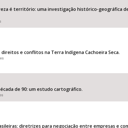
reza é território: uma investigação histórico-geográfica 
s
 direitos e conflitos na Terra Indígena Cachoeira Seca.
ões
década de 90: um estudo cartográfico.
ões
sileiras: diretrizes para negociação entre empresas e co