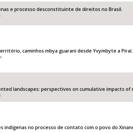
nas e processo desconstituinte de direitos no Brasil.
s
Área Protegida
território, caminhos mbya guarani desde Yvymbyte a Piraí.
es
nted landscapes: perspectives on cumulative impacts of m
s
s indígenas no processo de contato com o povo do Xinane 