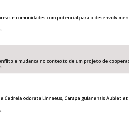
e areas e comunidades com potencial para o desenvolvime
s
conflito e mudanca no contexto de um projeto de coopera
s
 de Cedrela odorata Linnaeus, Carapa guianensis Aublet et
s