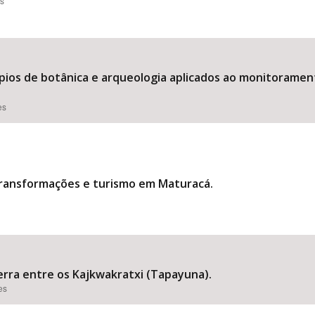
es
ípios de botânica e arqueologia aplicados ao monitoramen
es
transformações e turismo em Maturacá.
rra entre os Kajkwakratxi (Tapayuna).
es