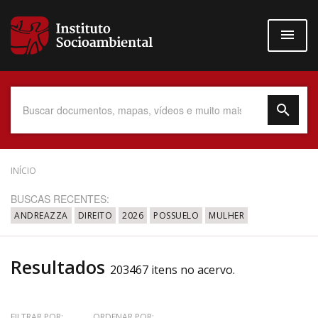
Pular
para
o
conteúdo
principal
Data do Documento
INÍCIO
BUSCAS RECENTES:
ANDREAZZA
DIREITO
2026
POSSUELO
MULHER
Até
Resultados
203467 itens no acervo.
Povo Indígena
FILTRAR POR:
ORDENAR POR: