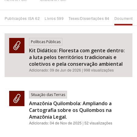
Bioma / Bacia
Publicações ISA 62
Livros 599
Teses/Dissertações 84
Documentos
Tema
Políticas Públicas
Subtema
Kit Didático: Floresta com gente dentro:
a luta pelos territórios tradicionais e
Área de Levantamento
coletivos e pela conservação ambiental
Adicionado:
09 de Jun de 2026
| 998 visualizações
Área Protegida
Situação das Terras
BUSCAR
Amazônia Quilombola: Ampliando a
Cartografia sobre os Quilombos na
Amazônia Legal.
Adicionado:
04 de Nov de 2025
| 52 visualizações