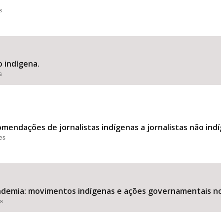
.
s
o indígena.
s
mendações de jornalistas indígenas a jornalistas não ind
ões
demia: movimentos indígenas e ações governamentais no 
es