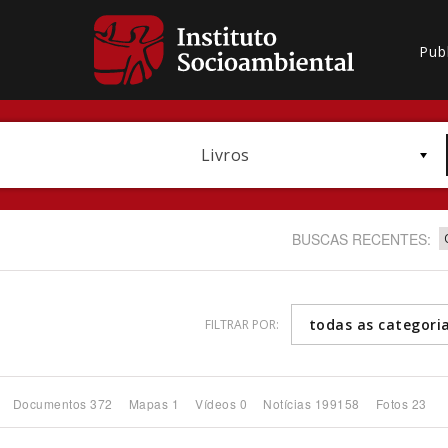
Pub
Livros
BUSCAS RECENTES:
todas as categori
FILTRAR POR:
Bioma / Bacia
Documentos 372
Mapas 1
Vídeos 0
Notícias 199158
Fotos 23
Subtema