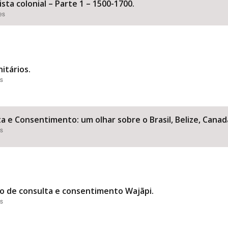
ta colonial – Parte 1 – 1500-1700.
es
itários.
es
e Consentimento: um olhar sobre o Brasil, Belize, Canad
es
lo de consulta e consentimento Wajãpi.
es