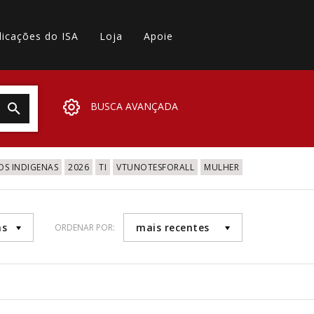
licações do ISA
Loja
Apoie
BUSCA AVANÇADA
OS INDIGENAS
2026
TI
VTUNOTESFORALL
MULHER
as
mais recentes
ORDENAR POR: