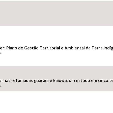
Área Protegida
ver: Plano de Gestão Territorial e Ambiental da Terra Indí
s
al nas retomadas guarani e kaiowá: um estudo em cinco te
s