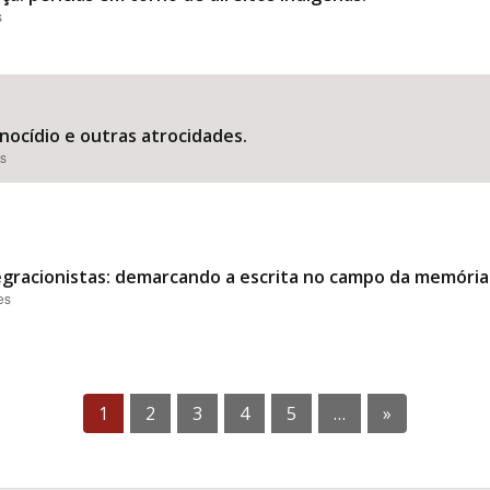
s
nocídio e outras atrocidades.
es
tegracionistas: demarcando a escrita no campo da memória
es
1
2
3
4
5
…
»