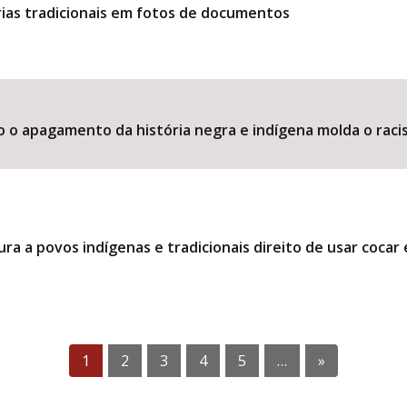
ias tradicionais em fotos de documentos
o o apagamento da história negra e indígena molda o raci
ra a povos indígenas e tradicionais direito de usar coca
1
2
3
4
5
…
»