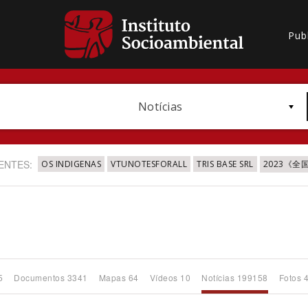
Pub
Notícias
ENTES:
OS INDIGENAS
VTUNOTESFORALL
TRIS BASE SRL
2023《
Bioma / Bacia
5
Documentos 3341
Mapas 64
Vídeos 10
Notícias 199158
Fotos 
Subtema