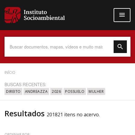
Pular
para
o
conteúdo
principal
Data do Documento
INÍCIO
BUSCAS RECENTES:
DIREITO
ANDREAZZA
2026
POSSUELO
MULHER
Até
Resultados
201821 itens no acervo.
Povo Indígena
ORDENAR POR: