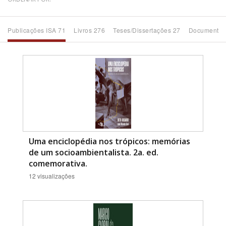
Bioma / Bacia
Publicações ISA 71
Livros 276
Teses/Dissertações 27
Documentos
Tema
Subtema
Área de Levantamento
Área Protegida
Uma enciclopédia nos trópicos: memórias
de um socioambientalista. 2a. ed.
comemorativa.
BUSCAR
12 visualizações