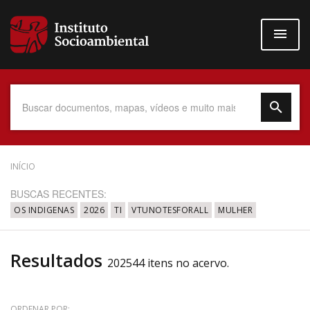
Pular
para
o
conteúdo
principal
Data do Documento
INÍCIO
BUSCAS RECENTES:
OS INDIGENAS
2026
TI
VTUNOTESFORALL
MULHER
Até
Resultados
202544 itens no acervo.
Povo Indígena
ORDENAR POR: