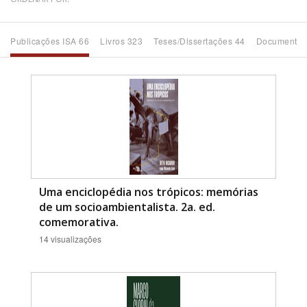
Bioma / Bacia
Publicações ISA 66
Livros 323
Teses/Dissertações 44
Documentos
Tema
Subtema
Área de Levantamento
Área Protegida
Uma enciclopédia nos trópicos: memórias
de um socioambientalista. 2a. ed.
comemorativa.
BUSCAR
14 visualizações