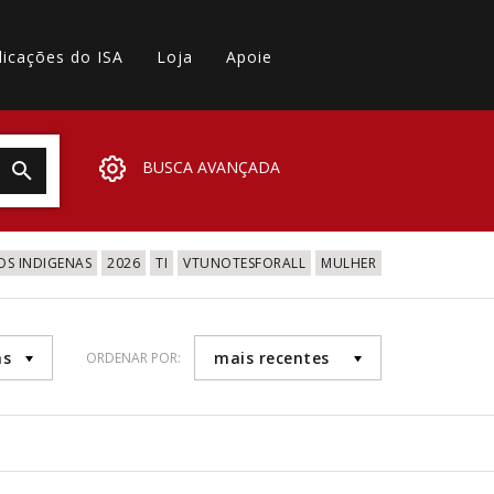
licações do ISA
Loja
Apoie
BUSCA AVANÇADA
OS INDIGENAS
2026
TI
VTUNOTESFORALL
MULHER
as
mais recentes
ORDENAR POR: