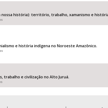
a nossa história): território, trabalho, xamanismo e histó
ões
Área Protegida
nialismo e história indígena no Noroeste Amazônico.
ões
, trabalho e civilização no Alto Juruá.
es