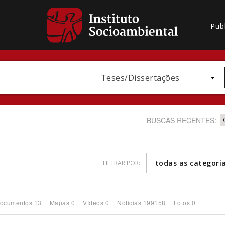
Pub
Teses/Dissertações
BUSCAS RECENTES:
todas as categori
FILTRAR POR:
Bioma / Bacia
ocumentos 13
Mapas 0
Vídeos 0
Notícias 199158
Fotos 0
Subtema