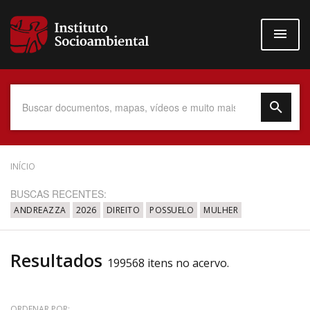
Pular
para
o
conteúdo
principal
Data do Documento
INÍCIO
BUSCAS RECENTES:
ANDREAZZA
2026
DIREITO
POSSUELO
MULHER
Até
Resultados
199568 itens no acervo.
Povo Indígena
ORDENAR POR: