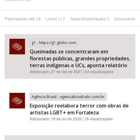
Bioma / Bacia
Publicações ISA 19
Livros 117
Teses/Dissertações 0
Documentos 
Tema
g1 - https://g1.globo.com
Subtema
Queimadas se concentraram em
florestas públicas, grandes propriedades,
Área de Levantamento
terras indígenas e UCs, aponta relatório
Adicionado: 27 de Set de 2027 | 53 visualizações
Área Protegida
Agência Brasil - agenciabrasil.ebc.com.br
BUSCAR
Exposição reelabora terror com obras de
artistas LGBT+ em Fortaleza
Adicionado: 19 de Jul de 2026 | 18 visualizações