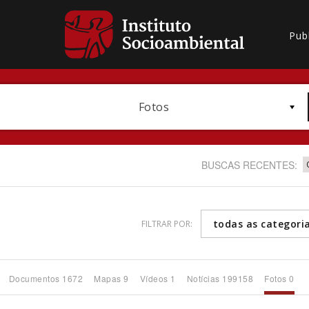
Pub
Fotos
BUSCAS RECENTES:
todas as categori
FILTRAR POR:
Bioma / Bacia
Documentos 1672
Mapas 9
Vídeos 1
Notícias 199158
Fotos 0
Subtema