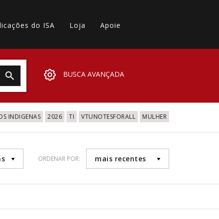
licações do ISA
Loja
Apoie
BUSCA AVANÇADA
OS INDIGENAS
2026
TI
VTUNOTESFORALL
MULHER
as
mais recentes
ORDENAR POR: