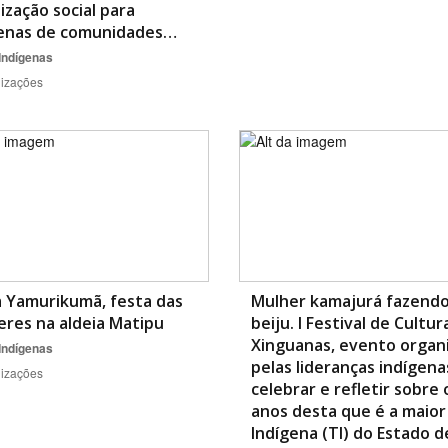
ização social para
enas de comunidades…
Indígenas
lizações
 Yamurikumã, festa das
Mulher kamajurá fazend
res na aldeia Matipu
beiju. I Festival de Cultur
Xinguanas, evento organ
Indígenas
pelas lideranças indígena
lizações
celebrar e refletir sobre 
anos desta que é a maior
Indígena (TI) do Estado d