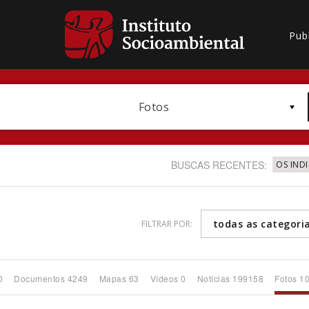
Pub
Fotos
BUSCAS RECENTES:
OS IND
todas as categori
FILTRAR POR:
Bioma / Bacia
0
Documentos 4249
Mapas 63
Vídeos 0
Notícias 199158
Fotos 1
Subtema