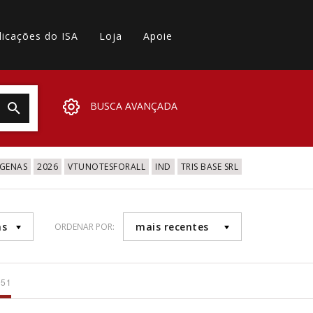
licações do ISA
Loja
Apoie
BUSCA AVANÇADA
IGENAS
2026
VTUNOTESFORALL
IND
TRIS BASE SRL
as
mais recentes
ORDENAR POR:
051