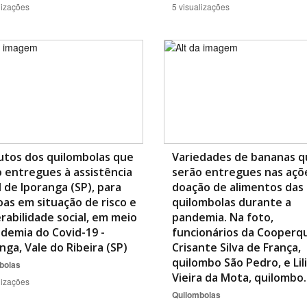
lizações
5 visualizações
utos dos quilombolas que
Variedades de bananas q
 entregues à assistência
serão entregues nas açõ
l de Iporanga (SP), para
doação de alimentos das 
as em situação de risco e
quilombolas durante a
rabilidade social, em meio
pandemia. Na foto,
demia do Covid-19 -
funcionários da Cooperqu
nga, Vale do Ribeira (SP)
Crisante Silva de França,
quilombo São Pedro, e Lil
bolas
Vieira da Mota, quilomb
lizações
Quilombolas