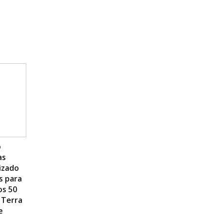
o
as
izado
s para
os 50
 Terra
e