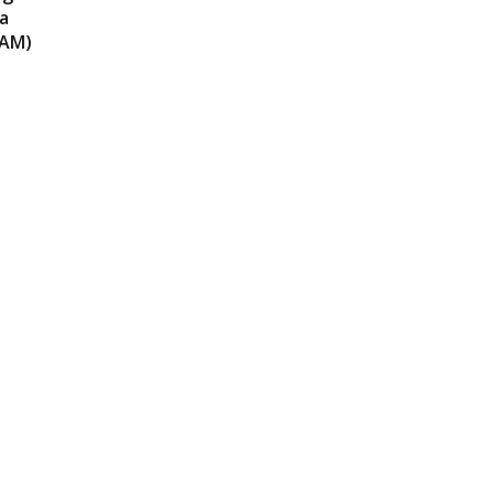
a
(AM)