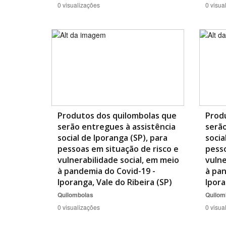
0 visualizações
0 visua
Produtos dos quilombolas que
Prod
serão entregues à assistência
serão
social de Iporanga (SP), para
socia
pessoas em situação de risco e
pesso
vulnerabilidade social, em meio
vulne
à pandemia do Covid-19 -
à pan
Iporanga, Vale do Ribeira (SP)
Ipora
Quilombolas
Quilom
0 visualizações
0 visua