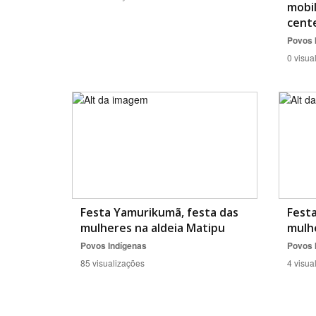
mobil
cent
Povos 
0 visua
Festa Yamurikumã, festa das
Festa
mulheres na aldeia Matipu
mulhe
Povos Indígenas
Povos 
85 visualizações
4 visua