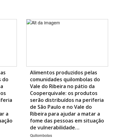
BUSCAR
las
Alimentos produzidos pelas
s do
comunidades quilombolas do
da
Vale do Ribeira no pátio da
tos
Cooperquivale: os produtos
iferia
serão distribuídos na periferia
o
de São Paulo e no Vale do
ar a
Ribeira para ajudar a matar a
uação
fome das pessoas em situação
de vulnerabilidade…
Quilombolas