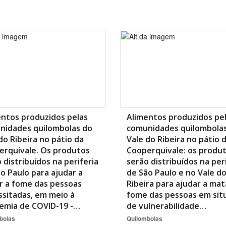
Área Protegida
ntos produzidos pelas
Alimentos produzidos pe
nidades quilombolas do
comunidades quilombola
do Ribeira no pátio da
Vale do Ribeira no pátio 
erquivale. Os produtos
Cooperquivale: os produ
 distribuídos na periferia
serão distribuídos na per
o Paulo para ajudar a
de São Paulo e no Vale d
r a fome das pessoas
Ribeira para ajudar a mat
sitadas, em meio à
fome das pessoas em sit
emia de COVID-19 -…
de vulnerabilidade…
bolas
Quilombolas