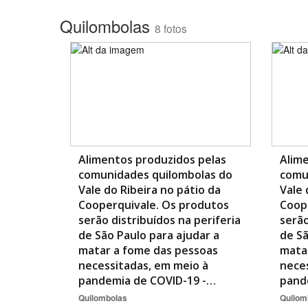
Quilombolas
8 fotos
Área de Levantamento
Alimentos produzidos pelas
Alime
comunidades quilombolas do
comu
Vale do Ribeira no pátio da
Vale 
Cooperquivale. Os produtos
Coop
serão distribuídos na periferia
serão
de São Paulo para ajudar a
de Sã
matar a fome das pessoas
mata
necessitadas, em meio à
neces
pandemia de COVID-19 -…
pand
Quilombolas
Quilom