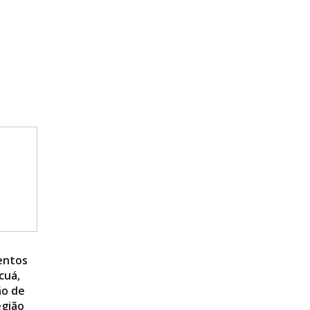
entos
cuá,
ão de
egião