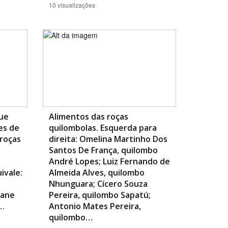
10 visualizações
ue
Alimentos das roças
es de
quilombolas. Esquerda para
roças
direita: Omelina Martinho Dos
Santos De França, quilombo
André Lopes; Luiz Fernando de
ivale:
Almeida Alves, quilombo
Nhunguara; Cícero Souza
iane
Pereira, quilombo Sapatú;
o…
Antonio Mates Pereira,
quilombo…