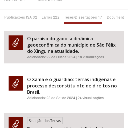
Bioma / Bacia
Publicações ISA 32
Livros 222
Teses/Dissertações 17
Documentos
Tema
O paraíso do gado: a dinâmica
Subtema
geoeconômica do município de São Félix
do Xingu na atualidade.
Adicionado:
22 de Out de 2024
| 18 visualizações
Área de Levantamento
Área Protegida
O Xamã e o guardião: terras indígenas e
processo desconstituinte de direitos no
Brasil.
BUSCAR
Adicionado:
23 de Set de 2024
| 24 visualizações
Situação das Terras