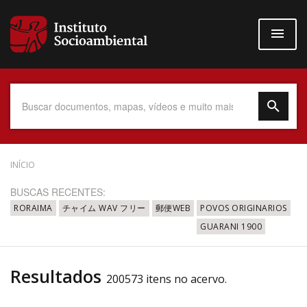
Pular
para
o
conteúdo
principal
Data do Documento
INÍCIO
BUSCAS RECENTES:
RORAIMA
チャイム WAV フリー
郵便WEB
POVOS ORIGINARIOS
GUARANI 1900
Até
Resultados
200573 itens no acervo.
Povo Indígena