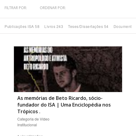
FILTRAR POR:
ORDENAR POR:
Bioma / Bacia
Publicações ISA 58
Livros 243
Teses/Dissertações 54
Documentos
Tema
Subtema
Área de Levantamento
Área Protegida
As memórias de Beto Ricardo, sócio-
BUSCAR
fundador do ISA | Uma Enciclopédia nos
Trópicos
.
Categoria de Vídeo
Institucional