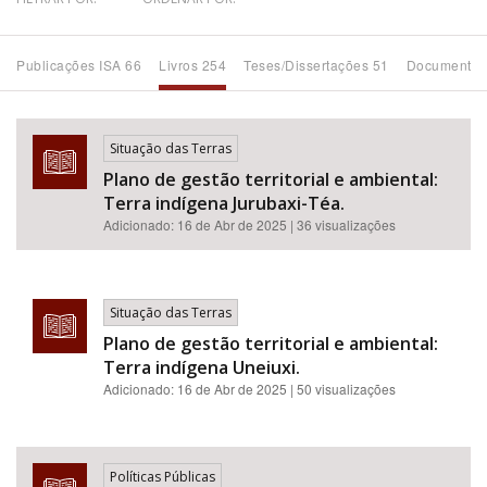
Bioma / Bacia
Publicações ISA 66
Livros 254
Teses/Dissertações 51
Documentos
Tema
Situação das Terras
Subtema
Plano de gestão territorial e ambiental:
Terra indígena Jurubaxi-Téa.
Área de Levantamento
Adicionado:
16 de Abr de 2025
| 36 visualizações
Área Protegida
Situação das Terras
Plano de gestão territorial e ambiental:
BUSCAR
Terra indígena Uneiuxi.
Adicionado:
16 de Abr de 2025
| 50 visualizações
Políticas Públicas