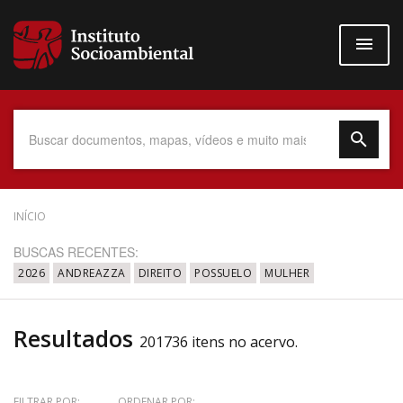
Pular
para
o
conteúdo
principal
Data do Documento
INÍCIO
BUSCAS RECENTES:
2026
ANDREAZZA
DIREITO
POSSUELO
MULHER
Até
Resultados
201736 itens no acervo.
Povo Indígena
FILTRAR POR:
ORDENAR POR: