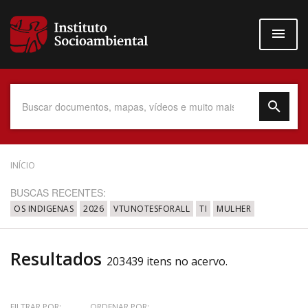
Pular
para
o
conteúdo
principal
Data do Documento
INÍCIO
BUSCAS RECENTES:
OS INDIGENAS
2026
VTUNOTESFORALL
TI
MULHER
Até
Resultados
203439 itens no acervo.
Povo Indígena
FILTRAR POR:
ORDENAR POR: