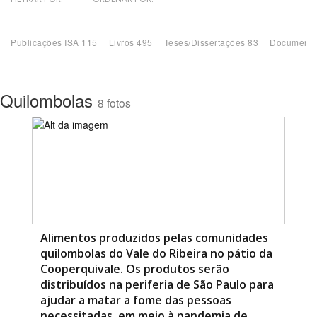
Bioma / Bacia
Publicações ISA 115
Livros 495
Teses/Dissertações 83
Documento
Tema
Quilombolas
8 fotos
Subtema
Área de Levantamento
Área Protegida
BUSCAR
Alimentos produzidos pelas comunidades
quilombolas do Vale do Ribeira no pátio da
Cooperquivale. Os produtos serão
distribuídos na periferia de São Paulo para
ajudar a matar a fome das pessoas
necessitadas, em meio à pandemia de