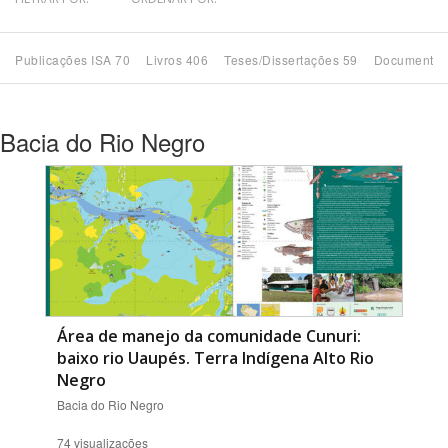
Bioma / Bacia
Publicações ISA 70
Livros 406
Teses/Dissertações 59
Documentos
Tema
Bacia do Rio Negro
Subtema
Área de Levantamento
Área Protegida
BUSCAR
Área de manejo da comunidade Cunuri:
baixo rio Uaupés. Terra Indígena Alto Rio
Negro
Bacia do Rio Negro
74 visualizações