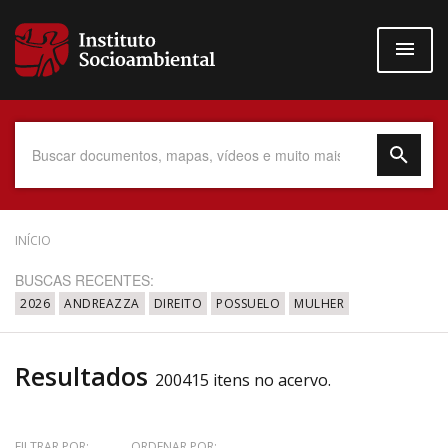
Pular
para
o
conteúdo
principal
Data do Documento
INÍCIO
BUSCAS RECENTES:
2026
ANDREAZZA
DIREITO
POSSUELO
MULHER
Até
Resultados
200415 itens no acervo.
Povo Indígena
FILTRAR POR:
ORDENAR POR: