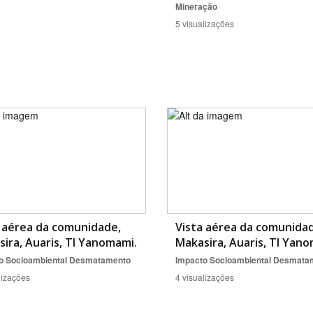
Mineração
5 visualizações
 aérea da comunidade,
Vista aérea da comunida
ira, Auaris, TI Yanomami.
Makasira, Auaris, TI Yan
o Socioambiental
Desmatamento
Impacto Socioambiental
Desmata
lizações
4 visualizações