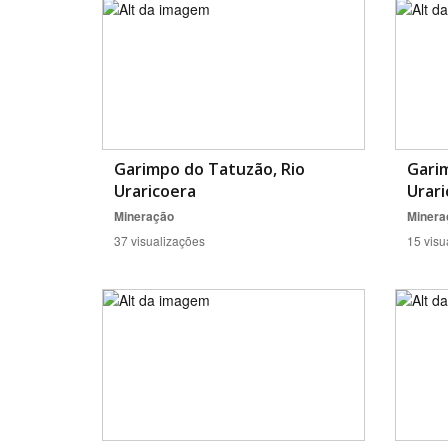
Garimpo do Tatuzão, Rio
Gari
Uraricoera
Urari
Mineração
Minera
37 visualizações
15 visu