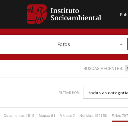
Pub
Fotos
BUSCAS RECENTES:
todas as categori
FILTRAR POR:
Bioma / Bacia
Documentos 1519
Mapas 61
Vídeos 2
Notícias 199158
Fotos 70
Subtema