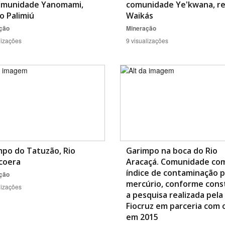
omunidade Yanomami,
comunidade Ye'kwana, re
o Palimiú
Waikás
ção
Mineração
lizações
9 visualizações
mpo do Tatuzão, Rio
Garimpo na boca do Rio
coera
Aracaçá. Comunidade com
índice de contaminação 
ção
mercúrio, conforme cons
lizações
a pesquisa realizada pela
Fiocruz em parceria com 
em 2015