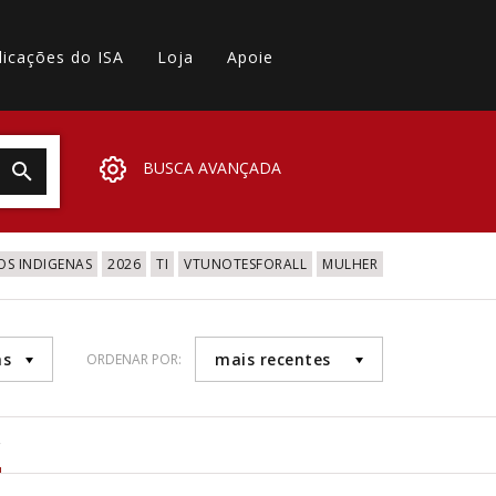
licações do ISA
Loja
Apoie
BUSCA AVANÇADA
OS INDIGENAS
2026
TI
VTUNOTESFORALL
MULHER
as
mais recentes
ORDENAR POR:
7