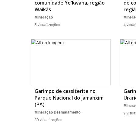
comunidade Ye'kwana, região
de c
Waikás
regiã
Mineração
Minera
5 visualizações
4 visua
Garimpo de cassiterita no
Gari
Parque Nacional do Jamanxim
Urari
(PA)
Minera
Mineração
Desmatamento
9 visua
30 visualizações