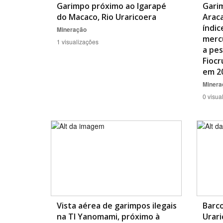
Garimpo próximo ao Igarapé
Garim
do Macaco, Rio Uraricoera
Arac
índic
Mineração
merc
1 visualizações
a pes
Fiocr
em 2
Minera
0 visua
Vista aérea de garimpos ilegais
Barco
na TI Yanomami, próximo à
Urari