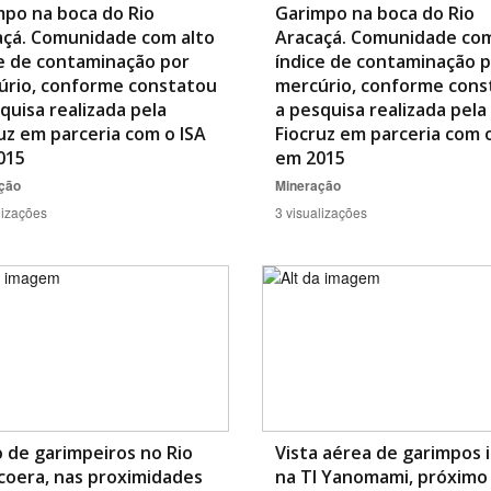
po na boca do Rio
Garimpo na boca do Rio
açá. Comunidade com alto
Aracaçá. Comunidade com
e de contaminação por
índice de contaminação 
úrio, conforme constatou
mercúrio, conforme cons
quisa realizada pela
a pesquisa realizada pela
uz em parceria com o ISA
Fiocruz em parceria com 
015
em 2015
ção
Mineração
lizações
3 visualizações
 de garimpeiros no Rio
Vista aérea de garimpos i
coera, nas proximidades
na TI Yanomami, próximo