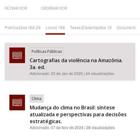
FILTRAR POR:
ORDENAR POR:
Bioma / Bacia
Publicações ISA 26
Livros 196
Teses/Dissertações 13
Documentos
Tema
Subtema
Políticas Públicas
Cartografias da violência na Amazônia.
Área de Levantamento
3a. ed.
Adicionado:
23 de Jan de 2025
| 44 visualizações
Área Protegida
Clima
BUSCAR
Mudança do clima no Brasil: síntese
atualizada e perspectivas para decisões
estratégicas.
Adicionado:
07 de Nov de 2024
| 28 visualizações