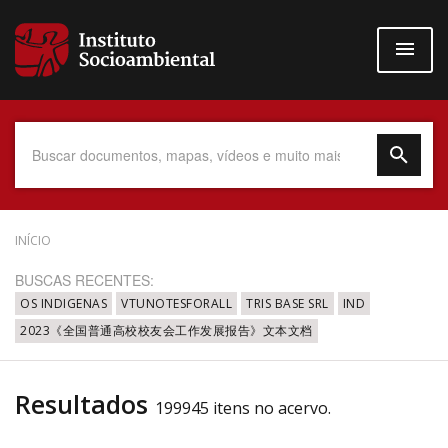
Pular
para
o
conteúdo
principal
Data do Documento
INÍCIO
BUSCAS RECENTES:
OS INDIGENAS
VTUNOTESFORALL
TRIS BASE SRL
IND
2023《全国普通高校校友会工作发展报告》文本文档
Até
Resultados
199945 itens no acervo.
Povo Indígena