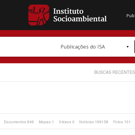
Pub
Publicações do ISA
BUSCAS RECENTES
Bioma / Bacia
Documentos 849
Mapas 1
Vídeos 0
Notícias 199158
Fotos 101
Subtema