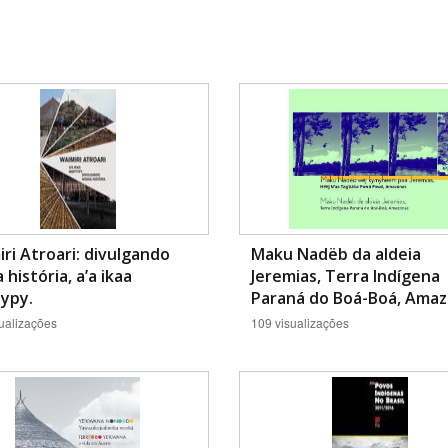
ri Atroari: divulgando
Maku Nadëb da aldeia
 história, a’a ikaa
Jeremias, Terra Indígena
ypy.
Paraná do Boá-Boá, Amaz
ualizações
109 visualizações