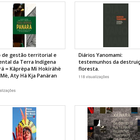
Área Protegida
 de gestão territorial e
Diários Yanomami:
ntal da Terra Indígena
testemunhos da destrui
rá = Kâprëpa Mï Hokïrähë
floresta.
Më, Aty Hä Kja Panäran
118 visualizações
alizações