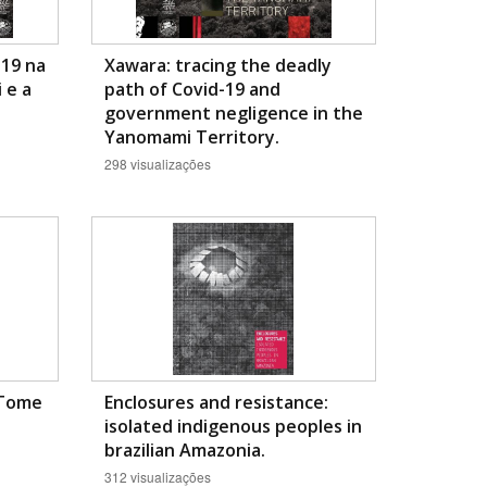
-19 na
Xawara: tracing the deadly
 e a
path of Covid-19 and
government negligence in the
Yanomami Territory.
298 visualizações
 Tome
Enclosures and resistance:
isolated indigenous peoples in
brazilian Amazonia.
312 visualizações