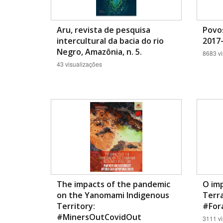
Aru, revista de pesquisa
Povos
intercultural da bacia do rio
2017-
Negro, Amazônia, n. 5.
8683 vi
43 visualizações
The impacts of the pandemic
O im
on the Yanomami Indigenous
Terr
Territory:
#For
#MinersOutCovidOut
3111 vi