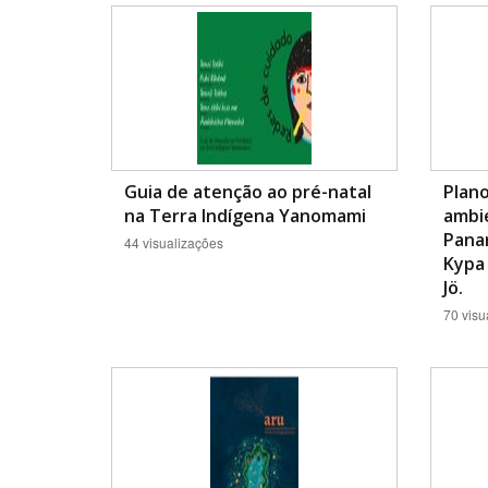
Área de Levantamento
Guia de atenção ao pré-natal
Plano
na Terra Indígena Yanomami
ambie
Pana
44 visualizações
Kypa 
Jö.
70 visu