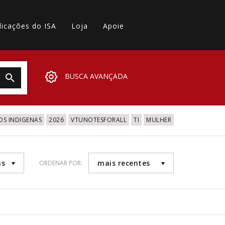
licações do ISA
Loja
Apoie
BUSCA AVANÇADA
OS INDIGENAS
2026
VTUNOTESFORALL
TI
MULHER
as
mais recentes
ORDENAR POR: