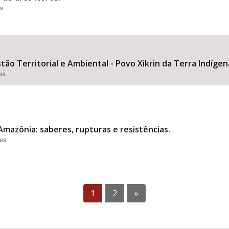
es
ão Territorial e Ambiental - Povo Xikrin da Terra Indígena
ões
mazônia: saberes, rupturas e resistências.
ões
1
2
»