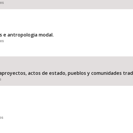
ões
es e antropologia modal.
ões
gaproyectos, actos de estado, pueblos y comunidades tradi
s
ões