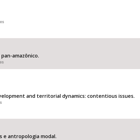
ões
is pan-amazônico.
ões
elopment and territorial dynamics: contentious issues.
es
es e antropologia modal.