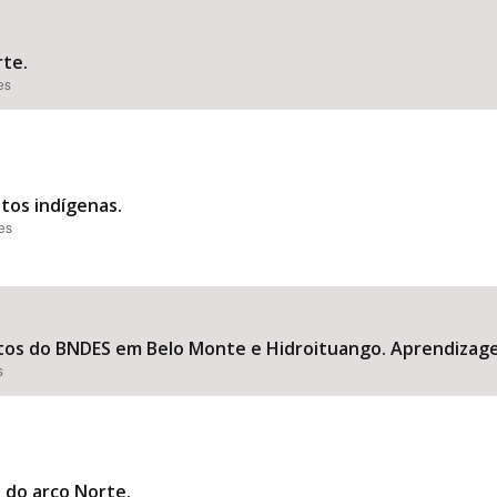
rte.
es
itos indígenas.
ões
ntos do BNDES em Belo Monte e Hidroituango. Aprendizag
s
o do arco Norte.