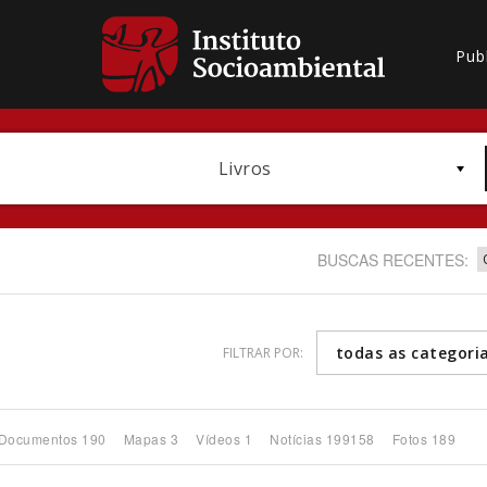
Pub
Livros
BUSCAS RECENTES:
todas as categori
FILTRAR POR:
Bioma / Bacia
Documentos 190
Mapas 3
Vídeos 1
Notícias 199158
Fotos 189
Subtema