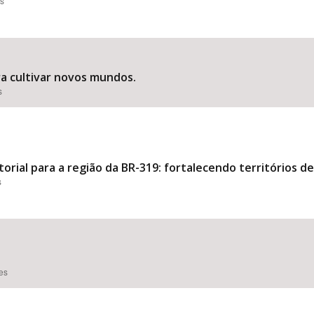
es
ra cultivar novos mundos.
s
rial para a região da BR-319: fortalecendo territórios de
s
ões