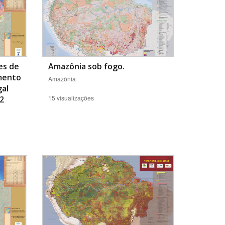
es de
Amazônia sob fogo.
mento
Amazônia
gal
15 visualizações
22