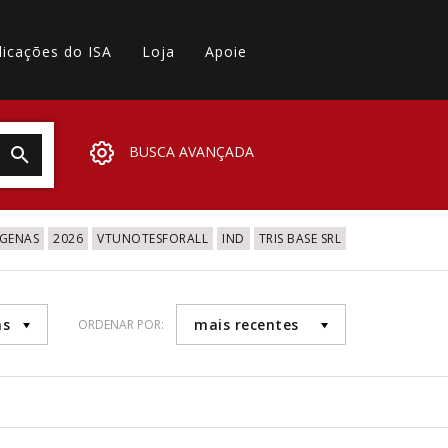
licações do ISA
Loja
Apoie
BUSCA AVANÇADA
IGENAS
2026
VTUNOTESFORALL
IND
TRIS BASE SRL
as
mais recentes
ORDENAR POR: