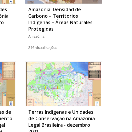
des
Amazonía: Densidad de
ônia
Carbono – Territorios
ro
Indígenas – Áreas Naturales
Protegidas
Amazônia
246 visualizações
es de
Terras Indígenas e Unidades
mento
de Conservação na Amazônia
gal
Legal Brasileira - dezembro
23
2021