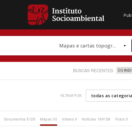
Pub
Mapas e cartas topográficas
BUSCAS RECENTES:
OS IND
todas as categori
FILTRAR POR:
Bioma / Bacia
Documentos 5126
Mapas 30
Vídeos 0
Notícias 199158
Fotos 0
Subtema