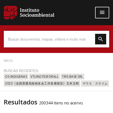
Pular
para
o
conteúdo
principal
Data do Documento
INÍCIO
BUSCAS RECENTES:
OS INDIGENAS
VTUNOTESFORALL
TRIS BASE SRL
2023《全国普通高校校友会工作发展报告》文本文档
マウス スライム
Até
Resultados
200344 itens no acervo.
Povo Indígena