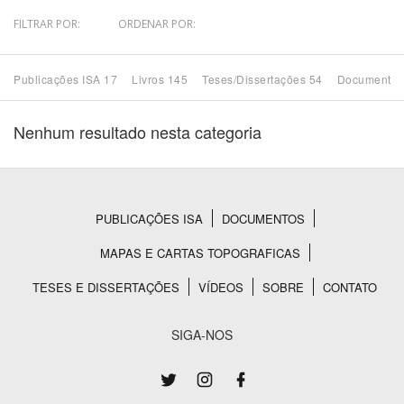
FILTRAR POR:
ORDENAR POR:
Bioma / Bacia
Publicações ISA 17
Livros 145
Teses/Dissertações 54
Documentos
Tema
Nenhum resultado nesta categoria
Subtema
Área de Levantamento
PUBLICAÇÕES ISA
DOCUMENTOS
Rodapé
Área Protegida
MAPAS E CARTAS TOPOGRAFICAS
TESES E DISSERTAÇÕES
VÍDEOS
SOBRE
CONTATO
BUSCAR
SIGA-NOS