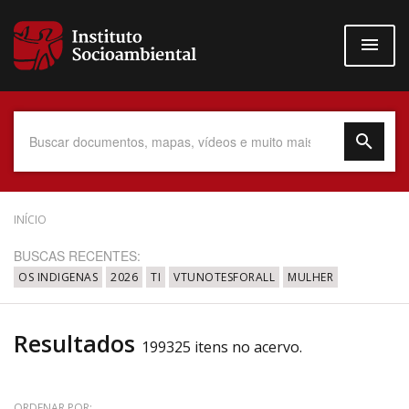
Pular
para
o
conteúdo
principal
Data do Documento
INÍCIO
BUSCAS RECENTES:
OS INDIGENAS
2026
TI
VTUNOTESFORALL
MULHER
Até
Resultados
199325 itens no acervo.
Povo Indígena
ORDENAR POR: