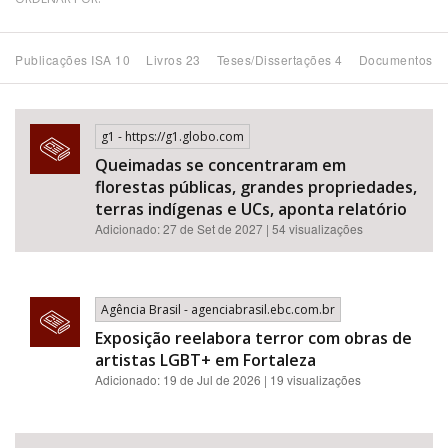
Bioma / Bacia
Publicações ISA 10
Livros 23
Teses/Dissertações 4
Documentos 1
Tema
g1 - https://g1.globo.com
Subtema
Queimadas se concentraram em
florestas públicas, grandes propriedades,
Área de Levantamento
terras indígenas e UCs, aponta relatório
Adicionado: 27 de Set de 2027 | 54 visualizações
Área Protegida
Agência Brasil - agenciabrasil.ebc.com.br
BUSCAR
Exposição reelabora terror com obras de
artistas LGBT+ em Fortaleza
Adicionado: 19 de Jul de 2026 | 19 visualizações