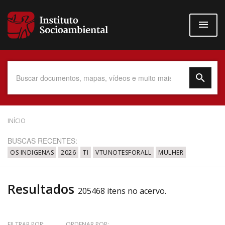
Pular
para
o
conteúdo
principal
Data do Documento
INÍCIO
BUSCAS RECENTES:
OS INDIGENAS
2026
TI
VTUNOTESFORALL
MULHER
Até
Resultados
205468 itens no acervo.
Povo Indígena
FILTRAR POR:
ORDENAR POR: