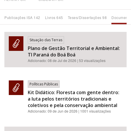
Bioma / Bacia
Publicações ISA 142
Livros 645
Teses/Dissertações 98
Documento
Tema
Situação das Terras
Subtema
Plano de Gestão Territorial e Ambiental:
TI Paraná do Boá Boá
Área de Levantamento
Adicionado:
08 de Jul de 2026
| 53 visualizações
Área Protegida
Políticas Públicas
Kit Didático: Floresta com gente dentro:
BUSCAR
a luta pelos territórios tradicionais e
coletivos e pela conservação ambiental
Adicionado:
09 de Jun de 2026
| 1001 visualizações