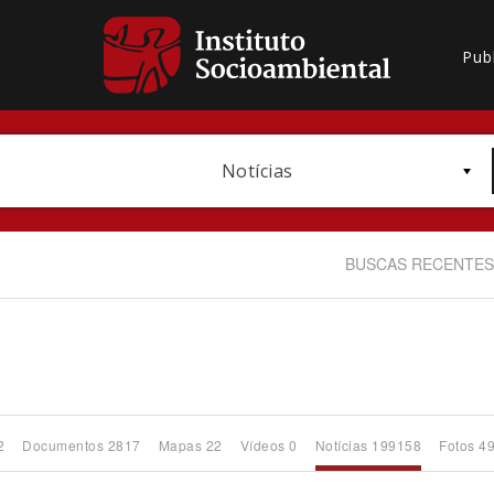
Pub
Notícias
BUSCAS RECENTES
Bioma / Bacia
2
Documentos 2817
Mapas 22
Vídeos 0
Notícias 199158
Fotos 4
Subtema