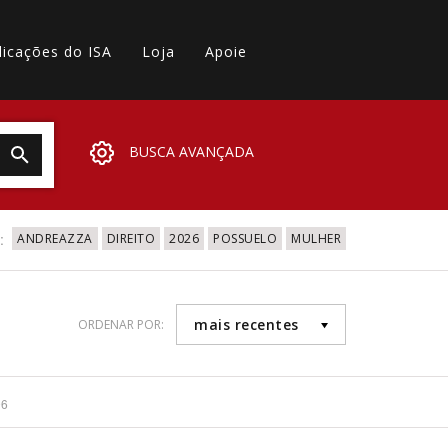
licações do ISA
Loja
Apoie
BUSCA AVANÇADA
:
ANDREAZZA
DIREITO
2026
POSSUELO
MULHER
mais recentes
ORDENAR POR:
96