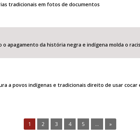
ias tradicionais em fotos de documentos
o o apagamento da história negra e indígena molda o raci
ra a povos indígenas e tradicionais direito de usar coca
1
2
3
4
5
…
»