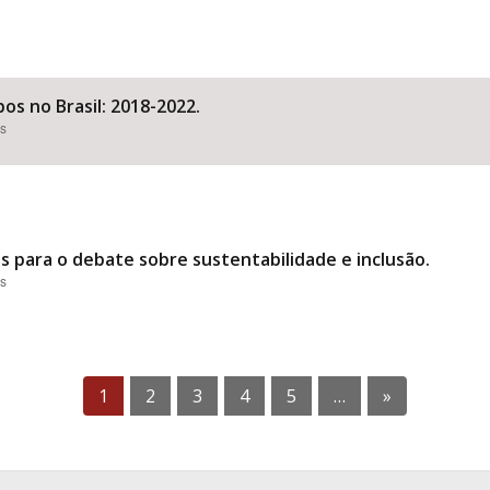
os no Brasil: 2018-2022.
es
s para o debate sobre sustentabilidade e inclusão.
es
1
2
3
4
5
…
»