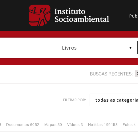
Pub
Livros
BUSCAS RECENTES:
todas as categori
FILTRAR POR:
Bioma / Bacia
8
Documentos 6052
Mapas 30
Vídeos 3
Notícias 199158
Fotos 4
Subtema