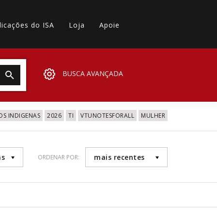
licações do ISA
Loja
Apoie
BUSCA AVANÇADA
OS INDIGENAS
2026
TI
VTUNOTESFORALL
MULHER
as
mais recentes
ORDENAR POR: