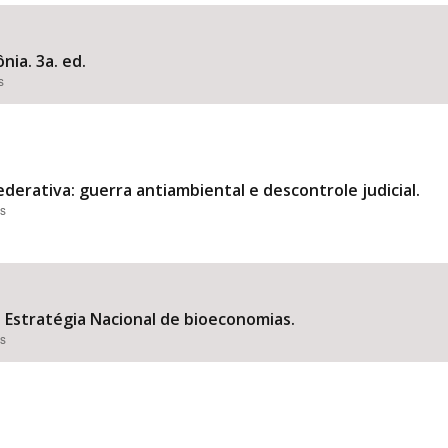
nia. 3a. ed.
s
Área Protegida
derativa: guerra antiambiental e descontrole judicial.
es
Estratégia Nacional de bioeconomias.
es