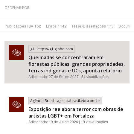
ORDENAR POR:
Bioma / Bacia
Publicações ISA 152
Livros 1142
Teses/Dissertações 175
Documen
Tema
Subtema
g1 - https://g1.globo.com
Queimadas se concentraram em
Área de Levantamento
florestas públicas, grandes propriedades,
terras indígenas e UCs, aponta relatório
Adicionado: 27 de Set de 2027 | 54 visualizações
Área Protegida
BUSCAR
Agência Brasil - agenciabrasil.ebc.com.br
Exposição reelabora terror com obras de
artistas LGBT+ em Fortaleza
Adicionado: 19 de Jul de 2026 | 19 visualizações