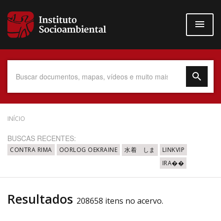
Pular
para
o
conteúdo
principal
Data do Documento
INÍCIO
BUSCAS RECENTES:
CONTRA RIMA
OORLOG OEKRAINE
水着 しま
LINKVIP
IRA��
Até
Resultados
208658 itens no acervo.
Povo Indígena