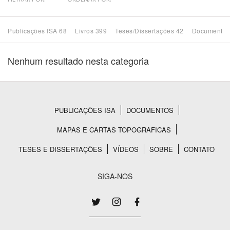
Bioma / Bacia
Publicações ISA 68
Livros 399
Teses/Dissertações 42
Documentos
Tema
Nenhum resultado nesta categoria
Subtema
Área de Levantamento
PUBLICAÇÕES ISA
DOCUMENTOS
Rodapé
MAPAS E CARTAS TOPOGRAFICAS
Área Protegida
TESES E DISSERTAÇÕES
VÍDEOS
SOBRE
CONTATO
BUSCAR
SIGA-NOS