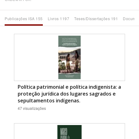
Bioma / Bacia
Publicações ISA 155
Livros 1197
Teses/Dissertações 191
Documen
Tema
Subtema
Área de Levantamento
Área Protegida
Política patrimonial e política indigenista: a
proteção jurídica dos lugares sagrados e
sepultamentos indígenas.
BUSCAR
47 visualizações