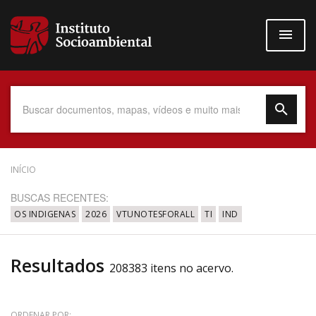
Pular
para
o
conteúdo
principal
Data do Documento
INÍCIO
BUSCAS RECENTES:
OS INDIGENAS
2026
VTUNOTESFORALL
TI
IND
Até
Resultados
208383 itens no acervo.
Povo Indígena
ORDENAR POR: