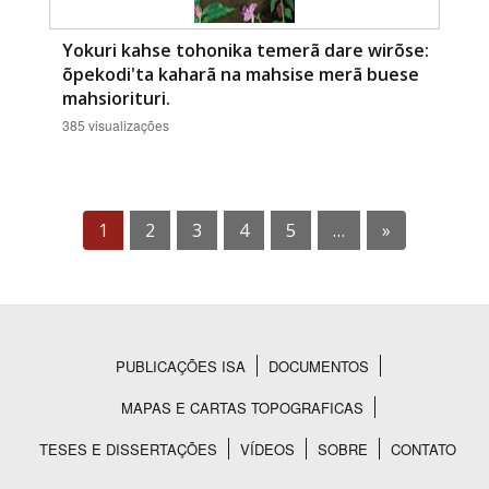
Yokuri kahse tohonika temerã dare wirõse:
õpekodi'ta kaharã na mahsise merã buese
mahsiorituri.
385 visualizações
1
2
3
4
5
…
»
PUBLICAÇÕES ISA
DOCUMENTOS
Rodapé
MAPAS E CARTAS TOPOGRAFICAS
TESES E DISSERTAÇÕES
VÍDEOS
SOBRE
CONTATO